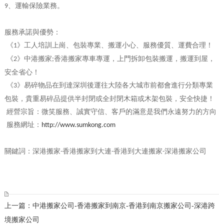
、運輸保險業務。
9
服務承諾與優勢：
《
》工人培訓上崗、包裝專業、搬運小心、服務優質、運費合理！
1
《
》中港搬家
香港搬家專車專運，上門拆卸包裝搬運，搬運到屋，
2
;
安全省心！
《
》易碎物品在到達深圳後運往大陸各大城市前都會進行分類專業
3
包裝，貴重易碎品提供半封閉或全封閉木箱或木架包裝，安全快捷！
經營宗旨：微笑服務、誠實守信、客戶的滿意是我們永遠努力的方向
服務網址：
http://www.sumkong.com
關鍵詞：深港搬家
香港搬家到大連
香港到大連搬家
深港搬家公司
-
-
-
上一篇：中港搬家公司-香港搬家到南京-香港到南京搬家公司-深港跨
境搬家公司