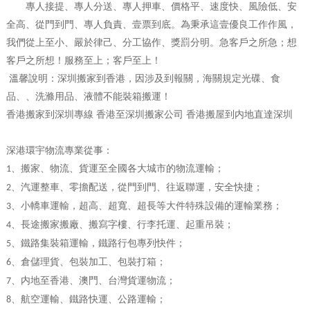
專人接提、專人分送、專人押車、價格平、速度快、風險低、安
全高、從門到門、專人負責、壹票到底。為秉承這壹優良工作作風，
我們從上至小、嚴於律己、分工協作、獎罰分明。急客戶之所急；想
客戶之所想！服務至上；客戶至上！
溫馨說明：深圳搬家到香港，因涉及到報關，海關規定光碟、食
品、、洗滌用品、液體不能裝箱搬運！
香港搬家到深圳專線 香港至深圳搬家公司 香港搬屋到内地直達深圳
深港環宇物流專業從事：
、搬家、物流、貨運至全國各大城市的物流運輸；
1
、汽運整車、零擔配送，從門到門、往返聯運，安全快捷；
2
、小轎車運輸，超高、超寬、超長等大件特殊設備的運輸業務；
3
、長途搬家搬廠、搬寫字樓、行李托運、起重吊裝；
4
、鐵路集裝箱運輸，鐵路行包專列快件；
5
、倉儲理貨、包裝加工、包裝打箱；
6
、内地至香港、澳門、台灣貨運物流；
7
、航空運輸、鐵路快運、公路運輸；
8