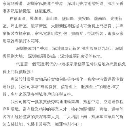
家電到香港、深圳家俬搬運至香港，深圳到香港電器托運、深圳至香
港家私運輸搬運一條龍服務。
在福田區、羅湖區、南山區、鹽田區、寶安區、龍崗區、光明新
區、坪山新區、龍華新區、大鵬新區等區域均可免費上門提貨，并專
業拆裝衣櫃家俱，家私電器組裝打包，搬鋼琴，空調拆裝，電腦及家
用電器專業打木箱等。
深圳搬屋到全香港：深圳搬屋到新界
深圳搬屋到九龍
；深圳
;
;
搬屋到大埔
；深圳搬屋到港島；深圳搬屋到東湧等各地。
;
您隻需一個電話
我們的中港搬家服務隊伍將快速地為您提供免
,
費上門報價服務！
專業設計貴重貨物易碎貨物包裝等多樣化一條龍中港貨運香港貨
運服務。我公司本著“尊客愛貨、信譽至上、服務至上”的理念和宗
旨，多年來深受各領域客戶信任與支持。
我公司擁有一批素質優秀精通運輸業務、熟悉中港、空港運作程
序和環境、富有敬業精神的專業人才，擁有海關報關、商檢、運輸等
各方面經驗豐富的資深專業人員。工人培訓上崗，熟練掌握家具的拆
卸安裝技能，包裝非常專業，搬運特别小心！