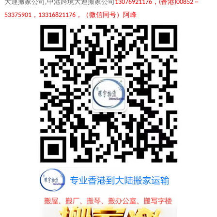
大連搬家公司,中港跨境大連搬家公司
，
香港
－
13076921176
(
)00852
，
，（微信同号）阿峰
53375901
13316821176