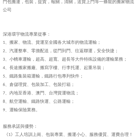
門包搬運，包裝，提貨，報關，清關，送貨上門等一條龍的搬家物流
公司
深港環宇物流專業從事：
、搬家、物流、貨運至全國各大城市的物流運輸；
1
、汽運整車、零擔配送，從門到門、往返聯運，安全快捷；
2
、小轎車運輸，超高、超寬、超長等大件特殊設備的運輸業務；
3
、長途搬家搬廠、搬寫字樓、行李托運、起重吊裝；
4
、鐵路集裝箱運輸，鐵路行包專列快件；
5
、倉儲理貨、包裝加工、包裝打箱；
6
、内地至香港、澳門、台灣貨運物流；
7
、航空運輸、鐵路快運、公路運輸；
8
、運輸保險業務。
9
服務承諾與優勢：
《
》工人培訓上崗、包裝專業、搬運小心、服務優質、運費合理！
1