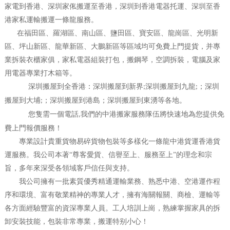
家電到香港、深圳家俬搬運至香港，深圳到香港電器托運、深圳至香
港家私運輸搬運一條龍服務。
在福田區、羅湖區、南山區、鹽田區、寶安區、龍崗區、光明新
區、坪山新區、龍華新區、大鵬新區等區域均可免費上門提貨，并專
業拆裝衣櫃家俱，家私電器組裝打包，搬鋼琴，空調拆裝，電腦及家
用電器專業打木箱等。
深圳搬屋到全香港：深圳搬屋到新界
深圳搬屋到九龍
；深圳
;
;
搬屋到大埔
；深圳搬屋到港島；深圳搬屋到東湧等各地。
;
您隻需一個電話
我們的中港搬家服務隊伍將快速地為您提供免
,
費上門報價服務！
專業設計貴重貨物易碎貨物包裝等多樣化一條龍中港貨運香港貨
運服務。我公司本著“尊客愛貨、信譽至上、服務至上”的理念和宗
旨，多年來深受各領域客戶信任與支持。
我公司擁有一批素質優秀精通運輸業務、熟悉中港、空港運作程
序和環境、富有敬業精神的專業人才，擁有海關報關、商檢、運輸等
各方面經驗豐富的資深專業人員。工人培訓上崗，熟練掌握家具的拆
卸安裝技能，包裝非常專業，搬運特别小心！