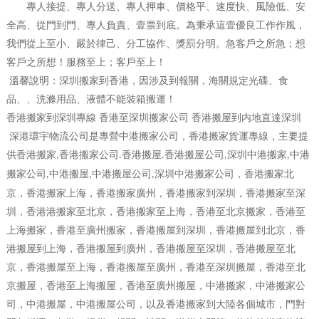
專人接提、專人分送、專人押車、價格平、速度快、風險低、安
全高、從門到門、專人負責、壹票到底。為秉承這壹優良工作作風，
我們從上至小、嚴於律己、分工協作、獎罰分明。急客戶之所急；想
客戶之所想！服務至上；客戶至上！
溫馨說明：深圳搬家到香港，因涉及到報關，海關規定光碟、食
品、、洗滌用品、液體不能裝箱搬運！
香港搬家到深圳專線 香港至深圳搬家公司 香港搬屋到内地直達深圳
深港環宇物流公司是專營中港搬家公司，香港搬家貨運專線，主要提
供香港搬家
香港搬家公司
香港搬屋
香港搬屋公司
深圳中港搬家
中港
,
.
.
,
,
搬家公司
中港搬屋
中港搬屋公司
深圳中港搬家公司，香港搬家北
,
,
,
京，香港搬家上海，香港搬家廣州，香港搬家到深圳，香港搬家至深
圳，香港港搬家至北京，香港搬家至上海，香港至北京搬家，香港至
上海搬家，香港至廣州搬家，香港搬屋到深圳，香港搬屋到北京，香
港搬屋到上海，香港搬屋到廣州，香港搬屋至深圳，香港搬屋至北
京，香港搬屋至上海，香港搬屋至廣州，香港至深圳搬屋，香港至北
京搬屋，香港至上海搬屋，香港至廣州搬屋，中港搬家，中港搬家公
司，中港搬屋，中港搬屋公司，以及香港搬家到大陸各個城市，門對