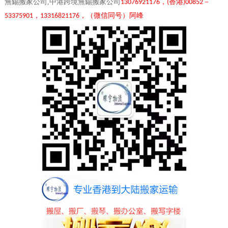
無錫搬家公司,中港跨境無錫搬家公司
，
香港
－
13076921176
(
)00852
，
，（微信同号）阿峰
53375901
13316821176