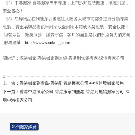
《
》中港搬家
香港搬家專車專運，上門拆卸包裝搬運，搬運到屋，
2
;
安全省心！
《
》易碎物品在到達深圳後運往大陸各大城市前都會進行分類專業
3
包裝，貴重易碎品提供半封閉或全封閉木箱或木架包裝，安全快捷！
經營宗旨：微笑服務、誠實守信、客戶的滿意是我們永遠努力的方向
服務網址：
http://www.sumkong.com/
關鍵詞：深港搬家
香港搬家到無錫
香港到無錫搬家
深港搬家公司
-
-
-
上一篇：香港搬家到青島-香港到青島搬家公司-中港跨境搬家服務
下一篇：香港中港搬家公司-香港搬家到無錫-香港到無錫搬家公司-深
圳中港搬家公司
熱門搬家線路