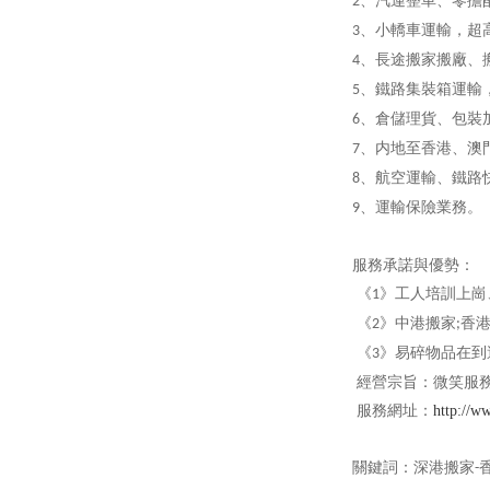
、汽運整車、零擔
2
、小轎車運輸，超
3
、長途搬家搬廠、
4
、鐵路集裝箱運輸
5
、倉儲理貨、包裝
6
、内地至香港、澳
7
、航空運輸、鐵路
8
、運輸保險業務。
9
服務承諾與優勢：
《
》工人培訓上崗
1
《
》中港搬家
香
2
;
《
》易碎物品在到
3
經營宗旨：微笑服
服務網址：
http://
關鍵詞：深港搬家
-