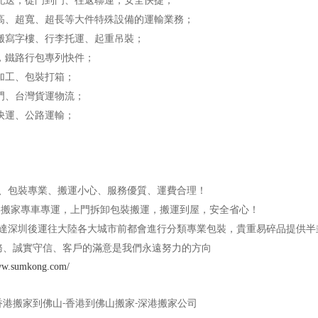
配送，從門到門、往返聯運，安全快捷；
高、超寬、超長等大件特殊設備的運輸業務；
搬寫字樓、行李托運、起重吊裝；
，鐵路行包專列快件；
加工、包裝打箱；
門、台灣貨運物流；
快運、公路運輸；
、包裝專業、搬運小心、服務優質、運費合理！
港搬家專車專運，上門拆卸包裝搬運，搬運到屋，安全省心！
達深圳後運往大陸各大城市前都會進行分類專業包裝，貴重易碎品提供半
務、誠實守信、客戶的滿意是我們永遠努力的方向
www.sumkong.com/
香港搬家到佛山
香港到佛山搬家
深港搬家公司
-
-