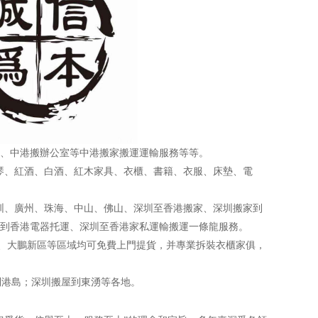
、中港搬辦公室等中港搬家搬運運輸服務等等。
、紅酒、白酒、紅木家具、衣櫃、書籍、衣服、床墊、電
、廣州、珠海、中山、佛山、深圳至香港搬家、深圳搬家到
到香港電器托運、深圳至香港家私運輸搬運一條龍服務。
、大鵬新區等區域均可免費上門提貨，并專業拆裝衣櫃家俱，
到港島；深圳搬屋到東湧等各地。