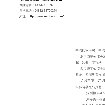
大陸電話：13076921176
香港電話：00852-53709270
網址：
http://www.sumkong.com/
中港搬家服務：中港
深港環宇物流香港
腦、沙發、電視機、
深港環宇物流香港
香港、深圳到香港搬
在福田區、羅湖區
家私電器組裝打包，
深圳搬屋到
您隻需一個