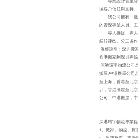
專業設計貴重貨物
域客戶信任與支持。
我公司擁有一批素
的資深專業人員。工
專人接提、專人分
嚴於律己、分工協作
溫馨說明：深圳搬
香港搬家到深圳專線
深港環宇物流公司
搬屋
中港搬屋公司
,
,
至上海，香港至北京
圳，香港搬屋至北京
公司，中港搬屋，中
深港環宇物流專業從
、搬家、物流、貨
1