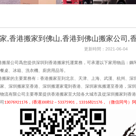
家,香港搬家到佛山,香港到佛山搬家公司,
更新時間：2021-06-04
港搬屋公司爲您提供深圳到香港搬家托運業務，可承運以下家用物品：鋼
餐桌、冰箱、洗衣機、廚房用品等。
搬家的主要業務有：香港搬家至到北京、天津、上海、武漢、杭州、深圳
家、深圳搬家至香港、深圳搬運家電到香港、深圳家俬搬運至香港，深圳
有限公司主要專業提供香港搬家至大陸各大城市及從深圳搬家到香港的搬
司
，
香港
－
，
，（微信同号）
13076921176
(
)00852
53375901
13316821176