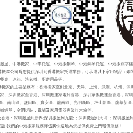
搬屋、中港搬家、中李托運、中港搬鋼琴、中港鋼琴托運、中港搬寫字樓
搬屋公司爲您提供深圳到香港搬家托運業務，可承運以下家用物品：鋼琴
餐桌、冰箱、洗衣機、廚房用品等。
搬家的主要業務有：香港搬家至到北京、天津、上海、武漢、杭州、深圳
家、深圳搬家至香港、深圳搬運家電到香港、深圳家俬搬運至香港，深圳
、南山區、鹽田區、寶安區、龍崗區、光明新區、坪山新區、龍華新區
搬鋼琴，空調拆裝，電腦及家用電器專業打木箱等。
全香港：深圳搬屋到新界
深圳搬屋到九龍
；深圳搬屋到大埔
；深圳搬屋
;
;
;
電話
我們的中港搬家服務隊伍將快速地為您提供免費上門報價服務！
,