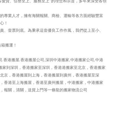
愛貨、信譽至上、服務至上”的理念和宗旨，多年來深受各領
的專業人才，擁有海關報關、商檢、運輸等各方面經驗豐富
心！
責、壹票到底。為秉承這壹優良工作作風，我們從上至小、
裝箱搬運！
司
香港搬屋
香港搬屋公司
深圳中港搬家
中港搬家公司
中港
.
.
,
,
,
搬家到深圳，香港搬家至深圳，香港港搬家至北京，香港搬家
北京，香港搬屋到上海，香港搬屋到廣州，香港搬屋至深
，香港至上海搬屋，香港至廣州搬屋，中港搬家，中港搬家
，報關，清關，送貨上門等一條龍的搬家物流公司