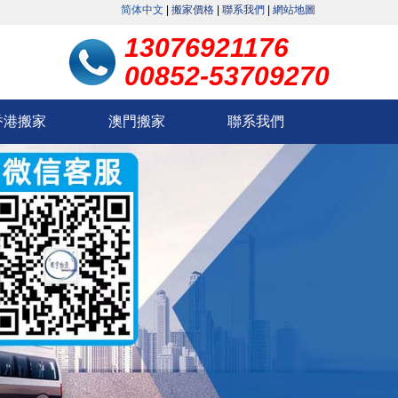
简体中文
|
搬家價格
|
聯系我們
|
網站地圖
。
13076921176
00852-53709270
香港搬家
澳門搬家
聯系我們