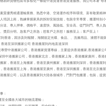
易碎貨物包裝等多樣化一條龍中港貨運香港貨運服務。我公司本著“尊客
質優秀精通運輸業務、熟悉中港、空港運作程序和環境、富有敬業精神
人培訓上崗，熟練掌握家具的拆卸安裝技能，包裝非常專業，搬運特别小
送、專人押車、價格平、速度快、風險低、安全高、從門到門、專人負
、獎罰分明。急客戶之所急；想客戶之所想！服務至上；客戶至上！
家到香港，因涉及到報關，海關規定光碟、食品、、洗滌用品、液體不能
 香港至深圳搬家公司 香港搬屋到内地直達深圳
是專營中港搬家公司，香港搬家貨運專線，主要提供香港搬家
香港搬家公
,
深圳中港搬家公司，香港搬家北京，香港搬家上海，香港搬家廣州，香港
搬家，香港至上海搬家，香港至廣州搬家，香港搬屋到深圳，香港搬屋到
，香港搬屋至上海，香港搬屋至廣州，香港至深圳搬屋，香港至北京搬屋
港搬屋公司，以及香港搬家到大陸各個城市，門對門包搬運，包裝，提貨
事：
運至全國各大城市的物流運輸；