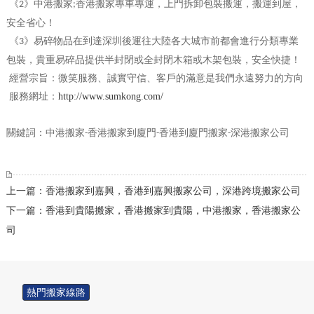
《
》中港搬家
香港搬家專車專運，上門拆卸包裝搬運，搬運到屋，
2
;
安全省心！
《
》易碎物品在到達深圳後運往大陸各大城市前都會進行分類專業
3
包裝，貴重易碎品提供半封閉或全封閉木箱或木架包裝，安全快捷！
經營宗旨：微笑服務、誠實守信、客戶的滿意是我們永遠努力的方向
服務網址：
http://www.sumkong.com/
關鍵詞：中港搬家
香港搬家到廈門
香港到廈門搬家
深港搬家公司
-
-
-
上一篇：香港搬家到嘉興，香港到嘉興搬家公司，深港跨境搬家公司
下一篇：香港到貴陽搬家，香港搬家到貴陽，中港搬家，香港搬家公
司
熱門搬家線路