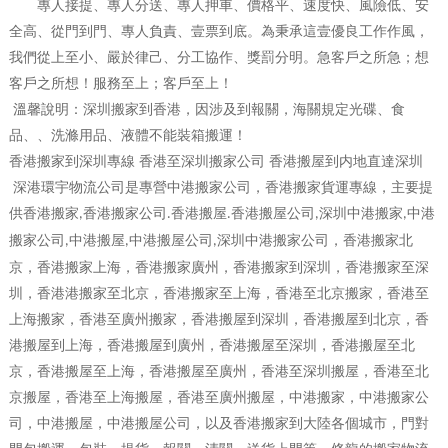
專人接提、專人分送、專人押車、價格平、速度快、風險低、安
全高、從門到門、專人負責、壹票到底。為秉承這壹優良工作作風，
我們從上至小、嚴於律己、分工協作、獎罰分明。急客戶之所急；想
客戶之所想！服務至上；客戶至上！
溫馨說明：深圳搬家到香港，因涉及到報關，海關規定光碟、食
品、、洗滌用品、液體不能裝箱搬運！
香港搬家到深圳專線 香港至深圳搬家公司 香港搬屋到内地直達深圳
深港環宇物流公司是專營中港搬家公司，香港搬家貨運專線，主要提
供香港搬家
香港搬家公司
香港搬屋
香港搬屋公司
深圳中港搬家
中港
,
.
.
,
,
搬家公司
中港搬屋
中港搬屋公司
深圳中港搬家公司，香港搬家北
,
,
,
京，香港搬家上海，香港搬家廣州，香港搬家到深圳，香港搬家至深
圳，香港港搬家至北京，香港搬家至上海，香港至北京搬家，香港至
上海搬家，香港至廣州搬家，香港搬屋到深圳，香港搬屋到北京，香
港搬屋到上海，香港搬屋到廣州，香港搬屋至深圳，香港搬屋至北
京，香港搬屋至上海，香港搬屋至廣州，香港至深圳搬屋，香港至北
京搬屋，香港至上海搬屋，香港至廣州搬屋，中港搬家，中港搬家公
司，中港搬屋，中港搬屋公司，以及香港搬家到大陸各個城市，門對