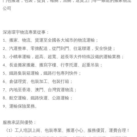
門包搬運，包裝，提貨，報關，清關，送貨上門等一條龍的搬家物流
公司
深港環宇物流專業從事：
、搬家、物流、貨運至全國各大城市的物流運輸；
1
、汽運整車、零擔配送，從門到門、往返聯運，安全快捷；
2
、小轎車運輸，超高、超寬、超長等大件特殊設備的運輸業務；
3
、長途搬家搬廠、搬寫字樓、行李托運、起重吊裝；
4
、鐵路集裝箱運輸，鐵路行包專列快件；
5
、倉儲理貨、包裝加工、包裝打箱；
6
、内地至香港、澳門、台灣貨運物流；
7
、航空運輸、鐵路快運、公路運輸；
8
、運輸保險業務。
9
服務承諾與優勢：
《
》工人培訓上崗、包裝專業、搬運小心、服務優質、運費合理！
1