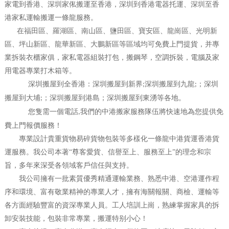
家電到香港、深圳家俬搬運至香港，深圳到香港電器托運、深圳至香
港家私運輸搬運一條龍服務。
在福田區、羅湖區、南山區、鹽田區、寶安區、龍崗區、光明新
區、坪山新區、龍華新區、大鵬新區等區域均可免費上門提貨，并專
業拆裝衣櫃家俱，家私電器組裝打包，搬鋼琴，空調拆裝，電腦及家
用電器專業打木箱等。
深圳搬屋到全香港：深圳搬屋到新界
深圳搬屋到九龍
；深圳
;
;
搬屋到大埔
；深圳搬屋到港島；深圳搬屋到東湧等各地。
;
您隻需一個電話
我們的中港搬家服務隊伍將快速地為您提供免
,
費上門報價服務！
專業設計貴重貨物易碎貨物包裝等多樣化一條龍中港貨運香港貨
運服務。我公司本著“尊客愛貨、信譽至上、服務至上”的理念和宗
旨，多年來深受各領域客戶信任與支持。
我公司擁有一批素質優秀精通運輸業務、熟悉中港、空港運作程
序和環境、富有敬業精神的專業人才，擁有海關報關、商檢、運輸等
各方面經驗豐富的資深專業人員。工人培訓上崗，熟練掌握家具的拆
卸安裝技能，包裝非常專業，搬運特别小心！