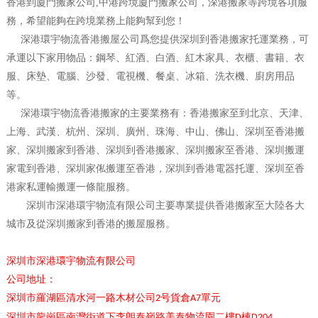
香港到廈門搬家公司,中港跨境廈門搬家公司，深港搬家等跨境各項服
務，希望能夠在跨境業務上能夠幫到您！
深港環宇物流香港搬屋公司爲您提供深圳到香港搬家托運業務，可
承運以下家用物品：鋼琴、紅酒、白酒、紅木家具、衣櫃、書籍、衣
服、床墊、電腦、沙發、電視機、餐桌、冰箱、洗衣機、廚房用品
等。
深港環宇物流香港搬家的主要業務有：香港搬家至到北京、天津、
上海、武漢、杭州、深圳、廣州、珠海、中山、佛山、深圳至香港搬
家、深圳搬家到香港、深圳到香港搬家、深圳搬家至香港、深圳搬運
家電到香港、深圳家俬搬運至香港，深圳到香港電器托運、深圳至香
港家私運輸搬運一條龍服務。
深圳市深港環宇物流有限公司主要專業提供香港搬家至大陸各大
城市及從深圳搬家到香港的搬屋服務。
深圳市深港環宇物流有限公司
公司地址：
深圳市
羅湖區清水河一路木材公司
号貨倉
單元
2
A7
深圳市龍崗區南灣街道下李朗泰嶺路美泰物流園二樓
棟
D
D20
4