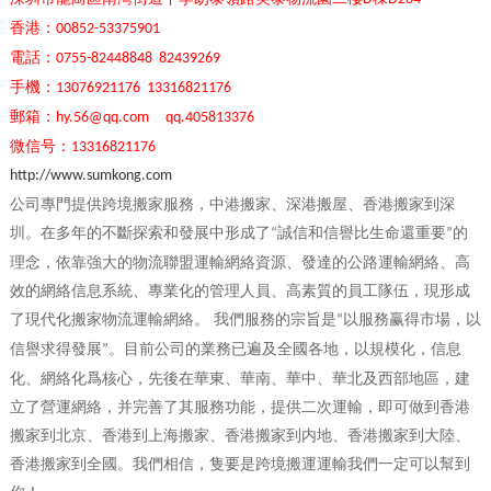
香港：
00852-53375901
電話：
0755-82448848 82439269
手機：
13076921176 13316821176
郵箱：
hy.56@qq.com qq.405813376
微信号：
13316821176
http://www.sumkong.com
公司專門提供跨境搬家服務，中港搬家、深港搬屋、香港搬家到深
圳。在多年的不斷探索和發展中形成了
誠信和信譽比生命還重要
的
“
”
理念，依靠強大的物流聯盟運輸網絡資源、發達的公路運輸網絡、高
效的網絡信息系統、專業化的管理人員、高素質的員工隊伍，現形成
了現代化搬家物流運輸網絡。 我們服務的宗旨是
以服務赢得市場，以
“
信譽求得發展
。目前公司的業務已遍及全國各地，以規模化，信息
”
化、網絡化爲核心，先後在華東、華南、華中、華北及西部地區，建
立了營運網絡，并完善了其服務功能，提供二次運輸，即可做到香港
搬家到北京、香港到上海搬家、香港搬家到内地、香港搬家到大陸、
香港搬家到全國。我們相信，隻要是跨境搬運運輸我們一定可以幫到