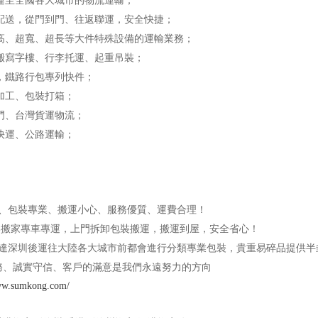
運至全國各大城市的物流運輸；
配送，從門到門、往返聯運，安全快捷；
高、超寬、超長等大件特殊設備的運輸業務；
搬寫字樓、行李托運、起重吊裝；
，鐵路行包專列快件；
加工、包裝打箱；
門、台灣貨運物流；
快運、公路運輸；
、包裝專業、搬運小心、服務優質、運費合理！
港搬家專車專運，上門拆卸包裝搬運，搬運到屋，安全省心！
達深圳後運往大陸各大城市前都會進行分類專業包裝，貴重易碎品提供半
務、誠實守信、客戶的滿意是我們永遠努力的方向
www.sumkong.com/