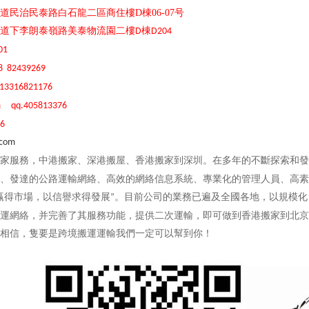
道民治民泰路白石龍二區商住樓D棟06-07号
道下李朗泰嶺路美泰物流園二樓
棟
D
D20
4
01
8 82439269
 13316821176
m qq.405813376
6
.com
家服務，中港搬家、深港搬屋、香港搬家到深圳。在多年的不斷探索和發
、發達的公路運輸網絡、高效的網絡信息系統、專業化的管理人員、高素
赢得市場，以信譽求得發展
。目前公司的業務已遍及全國各地，以規模化
”
運網絡，并完善了其服務功能，提供二次運輸，即可做到香港搬家到北京
相信，隻要是跨境搬運運輸我們一定可以幫到你！