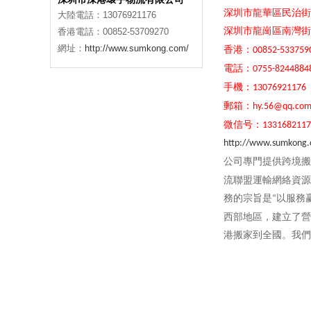
深圳市龍華區民治街
大陸電話：13076921176
深圳市龍崗區南灣街
香港電話：00852-53709270
網址：
http://www.sumkong.com/
香港：
00852-533759
電話：
0755-8244884
手機：
13076921176
郵箱：
hy.56@qq.co
微信号：
1331682117
http://www.sumkong
公司專門提供跨境搬
流聯盟運輸網絡資源
務的宗旨是
以服務
“
西部地區，建立了營
港搬家到全國。我們