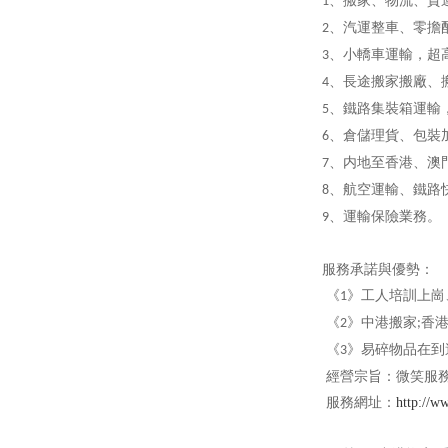
、搬家、物流、貨
1
、汽運整車、零擔
2
、小轎車運輸，超
3
、長途搬家搬廠、
4
、鐵路集裝箱運輸
5
、倉儲理貨、包裝
6
、内地至香港、澳
7
、航空運輸、鐵路
8
、運輸保險業務。
9
服務承諾與優勢：
《
》工人培訓上崗
1
《
》中港搬家
香
2
;
《
》易碎物品在到
3
經營宗旨：微笑服
服務網址：
http://