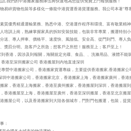
電話
我們的中港搬家服務隊伍將快速地為您提供免費上門報價服務！
,
易碎貨物包裝等多樣化一條龍中港貨運香港貨運服務。我公司本著“尊客
質優秀精通運輸業務、熟悉中港、空港運作程序和環境、富有敬業精神
人培訓上崗，熟練掌握家具的拆卸安裝技能，包裝非常專業，搬運特别小
送、專人押車、價格平、速度快、風險低、安全高、從門到門、專人負
、獎罰分明。急客戶之所急；想客戶之所想！服務至上；客戶至上！
家到香港，因涉及到報關，海關規定光碟、食品、、洗滌用品、液體不能
 香港至深圳搬家公司 香港搬屋到内地直達深圳
是專營中港搬家公司，香港搬家貨運專線，主要提供香港搬家
香港搬家公
,
深圳中港搬家公司，香港搬家北京，香港搬家上海，香港搬家廣州，香港
搬家，香港至上海搬家，香港至廣州搬家，香港搬屋到深圳，香港搬屋到
，香港搬屋至上海，香港搬屋至廣州，香港至深圳搬屋，香港至北京搬屋
港搬屋公司，以及香港搬家到大陸各個城市，門對門包搬運，包裝，提貨
事：