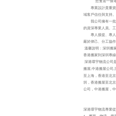
您隻需一個
專業設計貴重貨物
域客戶信任與支持。
我公司擁有一批素
的資深專業人員。工
專人接提、專人分
嚴於律己、分工協作
溫馨說明：深圳搬
香港搬家到深圳專線
深港環宇物流公司
搬屋
中港搬屋公司
,
,
至上海，香港至北京
圳，香港搬屋至北京
公司，中港搬屋，中
深港環宇物流專業從