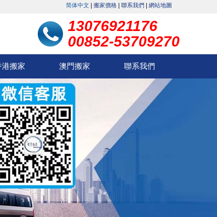
简体中文
|
搬家價格
|
聯系我們
|
網站地圖
。
13076921176
00852-53709270
香港搬家
澳門搬家
聯系我們