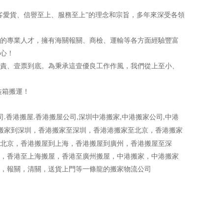
愛貨、信譽至上、服務至上”的理念和宗旨，多年來深受各領
的專業人才，擁有海關報關、商檢、運輸等各方面經驗豐富
心！
責、壹票到底。為秉承這壹優良工作作風，我們從上至小、
裝箱搬運！
司
香港搬屋
香港搬屋公司
深圳中港搬家
中港搬家公司
中港
.
.
,
,
,
搬家到深圳，香港搬家至深圳，香港港搬家至北京，香港搬家
北京，香港搬屋到上海，香港搬屋到廣州，香港搬屋至深
，香港至上海搬屋，香港至廣州搬屋，中港搬家，中港搬家
，報關，清關，送貨上門等一條龍的搬家物流公司