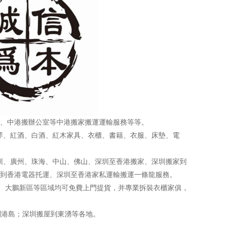
、中港搬辦公室等中港搬家搬運運輸服務等等。
、紅酒、白酒、紅木家具、衣櫃、書籍、衣服、床墊、電
、廣州、珠海、中山、佛山、深圳至香港搬家、深圳搬家到
到香港電器托運、深圳至香港家私運輸搬運一條龍服務。
、大鵬新區等區域均可免費上門提貨，并專業拆裝衣櫃家俱，
到港島；深圳搬屋到東湧等各地。